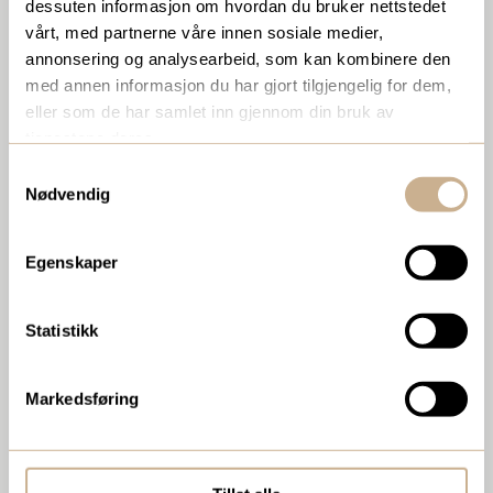
dessuten informasjon om hvordan du bruker nettstedet
Eppendorf
vårt, med partnerne våre innen sosiale medier,
annonsering og analysearbeid, som kan kombinere den
Kunstig Intelligens analyseverktøy
med annen informasjon du har gjort tilgjengelig for dem,
eller som de har samlet inn gjennom din bruk av
Stereomikroskop
tjenestene deres.
Rettvendte mikroskop
Samtykkevalg
Nødvendig
Inverterte mikroskop
Egenskaper
Digitale mikroskop
Statistikk
Markedsføring