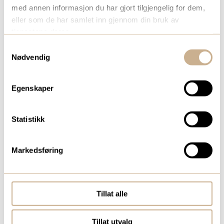
ORLVISION
med annen informasjon du har gjort tilgjengelig for dem,
eller som de har samlet inn gjennom din bruk av
ORTHONOV
tjenestene deres.
Samtykkevalg
PMT CORPORATION
Nødvendig
PULSE LAVAGE LTD.
Egenskaper
REMEDA
Statistikk
RESUSCITEC
RIMSA
Markedsføring
RUDOLF MEDICAL GMBH
Tillat alle
SECA
Tillat utvalg