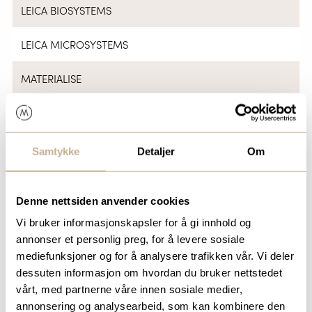
LEICA BIOSYSTEMS
LEICA MICROSYSTEMS
MATERIALISE
MATRIX SURGICAL
MEDENVISION
Samtykke
Detaljer
Om
MERIVAARA
Denne nettsiden anvender cookies
MIZUHO OSI
Vi bruker informasjonskapsler for å gi innhold og
annonser et personlig preg, for å levere sosiale
OBJECTIVE IMAGING
mediefunksjoner og for å analysere trafikken vår. Vi deler
dessuten informasjon om hvordan du bruker nettstedet
OPT SURGISYSTEMS
vårt, med partnerne våre innen sosiale medier,
annonsering og analysearbeid, som kan kombinere den