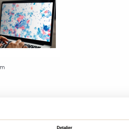
im
Detaljer