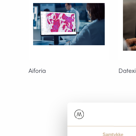
Aiforia
Datex
Samtykke