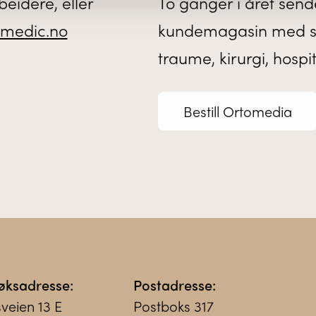
eidere, eller
To ganger i året sende
medic.no
kundemagasin med sis
traume, kirurgi, hospi
Bestill Ortomedia
øksadresse:
Postadresse:
sveien 13 E
Postboks 317