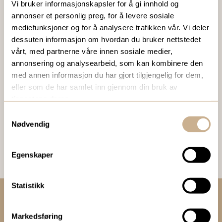
Vi bruker informasjonskapsler for å gi innhold og
Ta kontakt
annonser et personlig preg, for å levere sosiale
mediefunksjoner og for å analysere trafikken vår. Vi deler
dessuten informasjon om hvordan du bruker nettstedet
vårt, med partnerne våre innen sosiale medier,
BESTILL VÅRT GRATIS KUNDEMAGASIN
annonsering og analysearbeid, som kan kombinere den
med annen informasjon du har gjort tilgjengelig for dem,
To ganger i året sender vi ut vårt gratis kundemagasin
eller som de har samlet inn gjennom din bruk av
med siste nytt innenfor ortopedi, traume, kirurgi, hospital
tjenestene deres.
og mikroskopi.
Samtykkevalg
Nødvendig
Bestill Ortomedia
Egenskaper
Statistikk
Kontakt oss:
Markedsføring