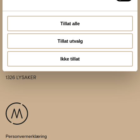
+47 67 51 86 00
ortomedic@ortomedic.no
Tillat alle
Besøksadresse:
Vollsveien 13 E
Tillat utvalg
1366 LYSAKER
Ikke tillat
Postadresse:
Postboks 317
1326 LYSAKER
Personvernerklæring