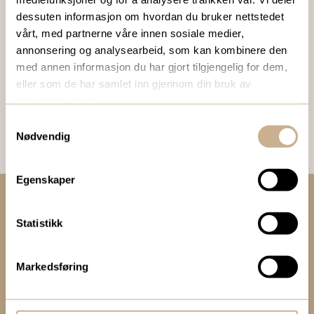
BESTILL VÅRT GRATIS KUNDEMAGASIN
dessuten informasjon om hvordan du bruker nettstedet
To ganger i året sender vi ut vårt gratis kundemagasin
vårt, med partnerne våre innen sosiale medier,
med siste nytt innenfor ortopedi, traume, kirurgi, hospital
annonsering og analysearbeid, som kan kombinere den
og mikroskopi.
med annen informasjon du har gjort tilgjengelig for dem,
eller som de har samlet inn gjennom din bruk av
tjenestene deres.
Bestill Ortomedia
Samtykkevalg
Nødvendig
Egenskaper
Kontakt oss:
Statistikk
+47 67 51 86 00
ortomedic@ortomedic.no
Markedsføring
Besøksadresse: