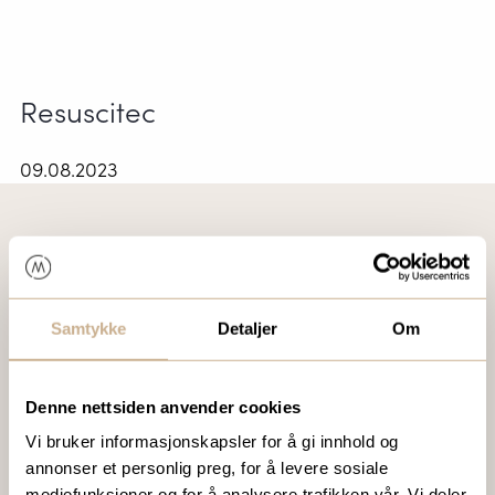
Resuscitec
09.08.2023
VIL DU VITE MER OM VÅRE PRODUKTER?
Ta kontakt med en av våre medarbeidere, eller send en e-
Samtykke
Detaljer
Om
post til
ortomedic@ortomedic.no
Ta kontakt
Denne nettsiden anvender cookies
Vi bruker informasjonskapsler for å gi innhold og
annonser et personlig preg, for å levere sosiale
mediefunksjoner og for å analysere trafikken vår. Vi deler