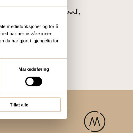
te nytt innenfor ortopedi,
tal og mikroskopi.
iale mediefunksjoner og for å
 med partnerne våre innen
u har gjort tilgjengelig for
Markedsføring
Tillat alle