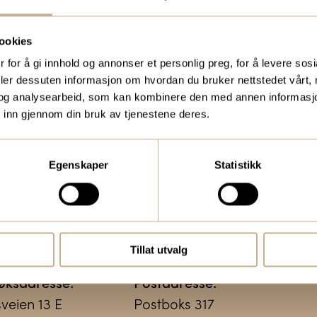
medic.no
kundemagasin med sis
ookies
traume, kirurgi, hospi
 for å gi innhold og annonser et personlig preg, for å levere sos
deler dessuten informasjon om hvordan du bruker nettstedet vårt,
og analysearbeid, som kan kombinere den med annen informasjon d
Bestill Ortomedia
 inn gjennom din bruk av tjenestene deres.
Egenskaper
Statistikk
Tillat utvalg
øksadresse:
Postadresse:
sveien 13 E
Postboks 317