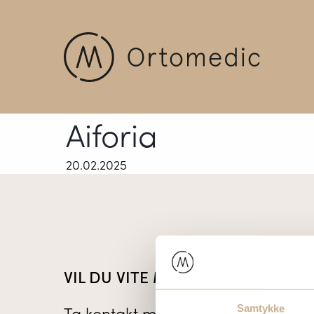
Aiforia
20.02.2025
VIL DU VITE MER OM VÅRE PROD
Ta kontakt med en av våre medarb
Samtykke