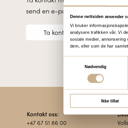
send en e-post til
ortomedic@orto
Denne nettsiden anvender c
Vi bruker informasjonskapsler
Ta kontakt
analysere trafikken vår. Vi 
sosiale medier, annonsering 
dem, eller som de har samlet
Samtykkevalg
Nødvendig
Ikke tillat
Kontakt oss:
Bes
+47 67 51 86 00
Voll