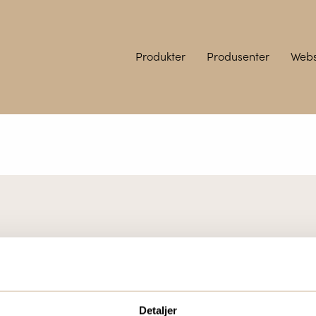
Produkter
Produsenter
Web
UKTER?
BESTILL VÅRT GRAT
eidere, eller
To ganger i året sende
Detaljer