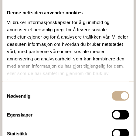
Denne nettsiden anvender cookies
VIL DU VITE MER OM VÅRE PRODUKTER?
Vi bruker informasjonskapsler for å gi innhold og
Ta kontakt med en av våre medarbeidere, eller send en e-
annonser et personlig preg, for å levere sosiale
post til
ortomedic@ortomedic.no
mediefunksjoner og for å analysere trafikken vår. Vi deler
dessuten informasjon om hvordan du bruker nettstedet
Ta kontakt
vårt, med partnerne våre innen sosiale medier,
annonsering og analysearbeid, som kan kombinere den
med annen informasjon du har gjort tilgjengelig for dem,
eller som de har samlet inn gjennom din bruk av
BESTILL VÅRT GRATIS KUNDEMAGASIN
tjenestene deres.
To ganger i året sender vi ut vårt gratis kundemagasin
Samtykkevalg
med siste nytt innenfor ortopedi, traume, kirurgi, hospital
Nødvendig
og mikroskopi.
Egenskaper
Bestill Ortomedia
Statistikk