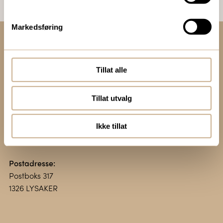
Markedsføring
Kontakt oss:
+47 67 51 86 00
Tillat alle
ortomedic@ortomedic.no
Tillat utvalg
Besøksadresse:
Vollsveien 13 E
Ikke tillat
1366 LYSAKER
Postadresse:
Postboks 317
1326 LYSAKER