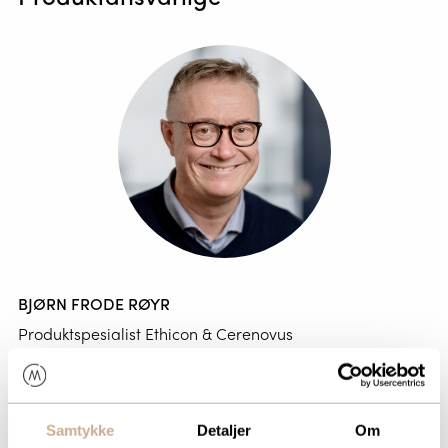
BJØRN FRODE RØYR
Produktspesialist Ethicon & Cerenovus
Mob:
+47 974 21 234
bjorn.frode.royr@ortomedic.no
Samtykke
Detaljer
Om