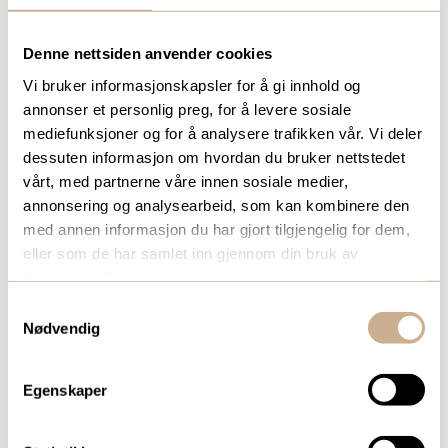
Denne nettsiden anvender cookies
Vi bruker informasjonskapsler for å gi innhold og
annonser et personlig preg, for å levere sosiale
mediefunksjoner og for å analysere trafikken vår. Vi deler
dessuten informasjon om hvordan du bruker nettstedet
vårt, med partnerne våre innen sosiale medier,
annonsering og analysearbeid, som kan kombinere den
med annen informasjon du har gjort tilgjengelig for dem,
eller som de har samlet inn gjennom din bruk av
tjenestene deres.
SIRI EIA MYHRE
Samtykkevalg
Produktspesialist Ethicon
Nødvendig
Mob:
+47 976 39 582
Egenskaper
siri.eia.myhre@ortomedic.no