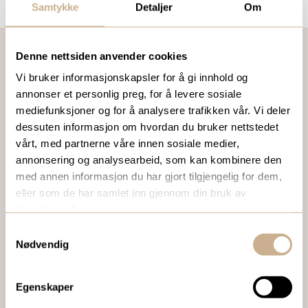
Samtykke
Detaljer
Om
Denne nettsiden anvender cookies
Vi bruker informasjonskapsler for å gi innhold og
VIL DU VITE MER OM VÅRE PRODUKTER?
annonser et personlig preg, for å levere sosiale
Ta kontakt med en av våre medarbeidere, eller send en e-
mediefunksjoner og for å analysere trafikken vår. Vi deler
post til
ortomedic@ortomedic.no
dessuten informasjon om hvordan du bruker nettstedet
vårt, med partnerne våre innen sosiale medier,
annonsering og analysearbeid, som kan kombinere den
Ta kontakt
med annen informasjon du har gjort tilgjengelig for dem,
eller som de har samlet inn gjennom din bruk av
tjenestene deres.
BESTILL VÅRT GRATIS KUNDEMAGASIN
Samtykkevalg
Nødvendig
To ganger i året sender vi ut vårt gratis kundemagasin
med siste nytt innenfor ortopedi, traume, kirurgi, hospital
og mikroskopi.
Egenskaper