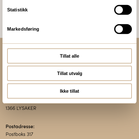
Bestill Ortomedia
Statistikk
Markedsføring
Tillat alle
Kontakt oss:
+47 67 51 86 00
Tillat utvalg
ortomedic@ortomedic.no
Ikke tillat
Besøksadresse:
Vollsveien 13 E
1366 LYSAKER
Postadresse:
Postboks 317