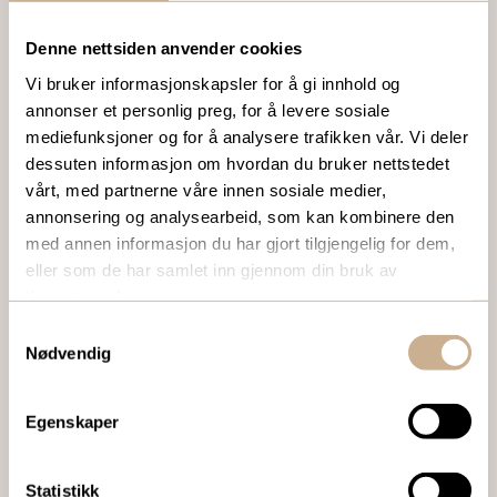
Denne nettsiden anvender cookies
VIL DU VITE MER OM VÅRE PRODUKTER?
Vi bruker informasjonskapsler for å gi innhold og
Ta kontakt med en av våre medarbeidere, eller send en e-
annonser et personlig preg, for å levere sosiale
post til
ortomedic@ortomedic.no
mediefunksjoner og for å analysere trafikken vår. Vi deler
dessuten informasjon om hvordan du bruker nettstedet
Ta kontakt
vårt, med partnerne våre innen sosiale medier,
annonsering og analysearbeid, som kan kombinere den
med annen informasjon du har gjort tilgjengelig for dem,
eller som de har samlet inn gjennom din bruk av
BESTILL VÅRT GRATIS KUNDEMAGASIN
tjenestene deres.
To ganger i året sender vi ut vårt gratis kundemagasin
Samtykkevalg
med siste nytt innenfor ortopedi, traume, kirurgi, hospital
Nødvendig
og mikroskopi.
Egenskaper
Bestill Ortomedia
Statistikk