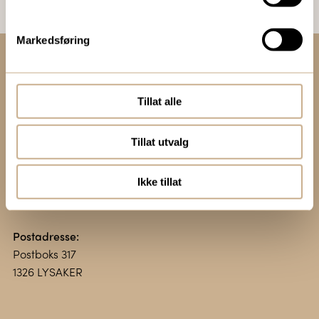
Markedsføring
Kontakt oss:
+47 67 51 86 00
Tillat alle
ortomedic@ortomedic.no
Tillat utvalg
Besøksadresse:
Vollsveien 13 E
Ikke tillat
1366 LYSAKER
Postadresse:
Postboks 317
1326 LYSAKER