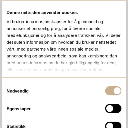
Denne nettsiden anvender cookies
VIL DU VITE MER OM VÅRE PRODUKTER?
Vi bruker informasjonskapsler for å gi innhold og
Ta kontakt med en av våre medarbeidere, eller send en e-
annonser et personlig preg, for å levere sosiale
post til
ortomedic@ortomedic.no
mediefunksjoner og for å analysere trafikken vår. Vi deler
dessuten informasjon om hvordan du bruker nettstedet
Ta kontakt
vårt, med partnerne våre innen sosiale medier,
annonsering og analysearbeid, som kan kombinere den
med annen informasjon du har gjort tilgjengelig for dem,
eller som de har samlet inn gjennom din bruk av
BESTILL VÅRT GRATIS KUNDEMAGASIN
tjenestene deres.
To ganger i året sender vi ut vårt gratis kundemagasin
Samtykkevalg
med siste nytt innenfor ortopedi, traume, kirurgi, hospital
Nødvendig
og mikroskopi.
Egenskaper
Bestill Ortomedia
Statistikk