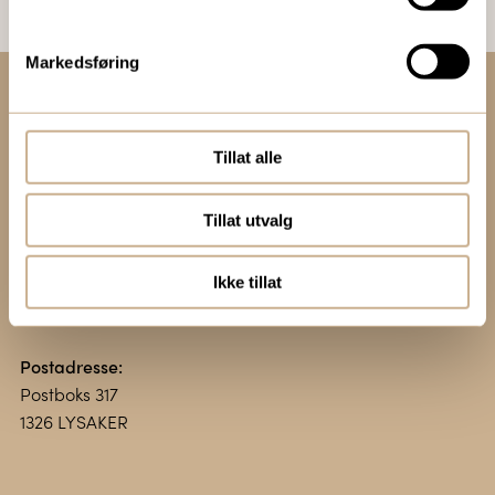
Markedsføring
Kontakt oss:
+47 67 51 86 00
Tillat alle
ortomedic@ortomedic.no
Tillat utvalg
Besøksadresse:
Vollsveien 13 E
Ikke tillat
1366 LYSAKER
Postadresse:
Postboks 317
1326 LYSAKER