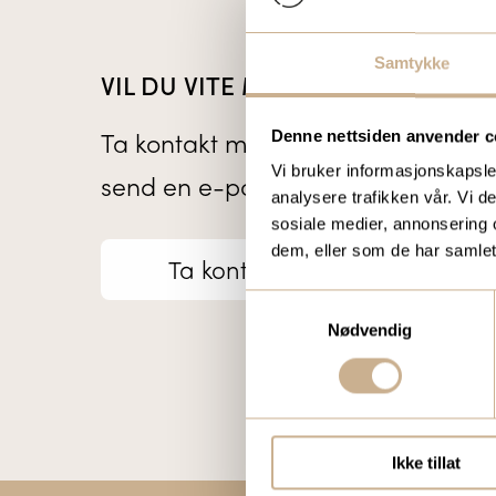
Samtykke
VIL DU VITE MER OM VÅRE PROD
Ta kontakt med en av våre medarb
Denne nettsiden anvender c
Vi bruker informasjonskapsler
send en e-post til
ortomedic@orto
analysere trafikken vår. Vi 
sosiale medier, annonsering 
dem, eller som de har samlet
Ta kontakt
Samtykkevalg
Nødvendig
Ikke tillat