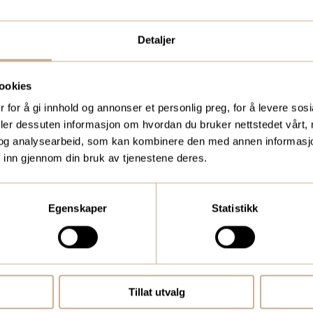
Detaljer
UKTER?
BESTILL VÅRT GRAT
eidere, eller
To ganger i året sende
ookies
 for å gi innhold og annonser et personlig preg, for å levere sos
medic.no
kundemagasin med sis
deler dessuten informasjon om hvordan du bruker nettstedet vårt,
traume, kirurgi, hospi
og analysearbeid, som kan kombinere den med annen informasjon d
 inn gjennom din bruk av tjenestene deres.
Bestill Ortomedia
Egenskaper
Statistikk
Tillat utvalg