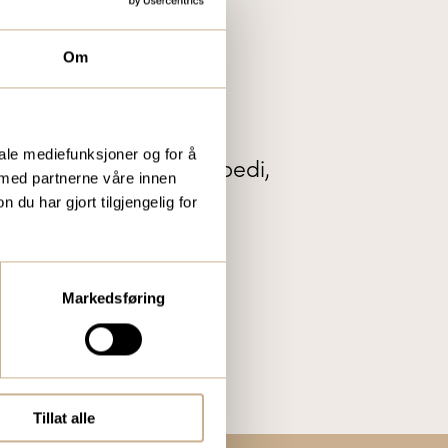
Om
IS KUNDEMAGASIN
r vi ut vårt gratis
iale mediefunksjoner og for å
te nytt innenfor ortopedi,
 med partnerne våre innen
tal og mikroskopi.
u har gjort tilgjengelig for
Markedsføring
Tillat alle