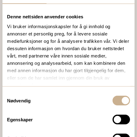
Denne nettsiden anvender cookies
VIL DU VITE MER OM VÅRE PRODUKTER?
Vi bruker informasjonskapsler for å gi innhold og
Ta kontakt med en av våre medarbeidere, eller send en e-
annonser et personlig preg, for å levere sosiale
post til
ortomedic@ortomedic.no
mediefunksjoner og for å analysere trafikken vår. Vi deler
dessuten informasjon om hvordan du bruker nettstedet
vårt, med partnerne våre innen sosiale medier,
Ta kontakt
annonsering og analysearbeid, som kan kombinere den
med annen informasjon du har gjort tilgjengelig for dem,
eller som de har samlet inn gjennom din bruk av
BESTILL VÅRT GRATIS KUNDEMAGASIN
tjenestene deres.
Samtykkevalg
To ganger i året sender vi ut vårt gratis kundemagasin
Nødvendig
med siste nytt innenfor ortopedi, traume, kirurgi, hospital
og mikroskopi.
Egenskaper
Bestill Ortomedia