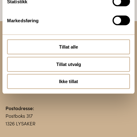
Statistikk
Markedsføring
Kontakt oss:
Tillat alle
+47 67 51 86 00
ortomedic@ortomedic.no
Tillat utvalg
Besøksadresse:
Ikke tillat
Vollsveien 13 E
1366 LYSAKER
Postadresse:
Postboks 317
1326 LYSAKER