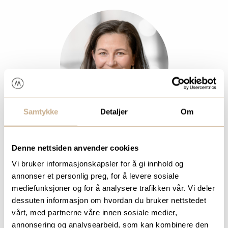
Samtykke
Detaljer
Om
KAJA BAKKE
Denne nettsiden anvender cookies
Produktspesialist Hospital
Vi bruker informasjonskapsler for å gi innhold og
annonser et personlig preg, for å levere sosiale
Mob:
+47 913 48 988
mediefunksjoner og for å analysere trafikken vår. Vi deler
dessuten informasjon om hvordan du bruker nettstedet
kaja.bakke@ortomedic.no
vårt, med partnerne våre innen sosiale medier,
annonsering og analysearbeid, som kan kombinere den