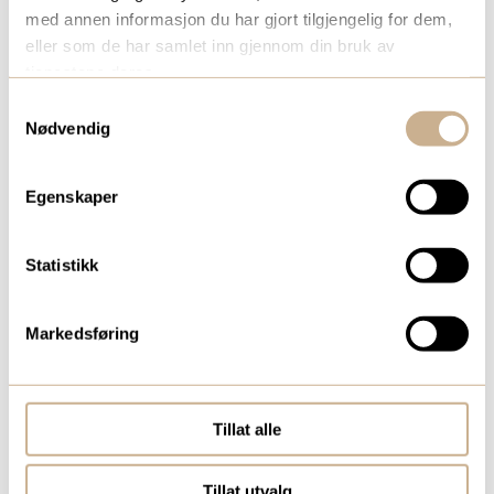
med annen informasjon du har gjort tilgjengelig for dem,
eller som de har samlet inn gjennom din bruk av
tjenestene deres.
Samtykkevalg
Nødvendig
Egenskaper
Statistikk
KRISTIAN J. MELIEN
Produktspesialist Hospital
Markedsføring
Mob:
+47 996 41 558
kristian.melien@ortomedic.no
Tillat alle
Tillat utvalg