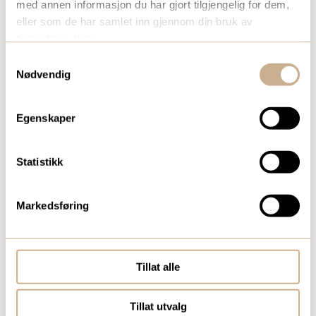
med annen informasjon du har gjort tilgjengelig for dem,
eller som de har samlet inn gjennom din bruk av
tjenestene deres.
Samtykkevalg
Nødvendig
Egenskaper
Statistikk
KAJA BAKKE
Produktspesialist Hospital
Markedsføring
Mob:
+47 913 48 988
kaja.bakke@ortomedic.no
Tillat alle
Tillat utvalg