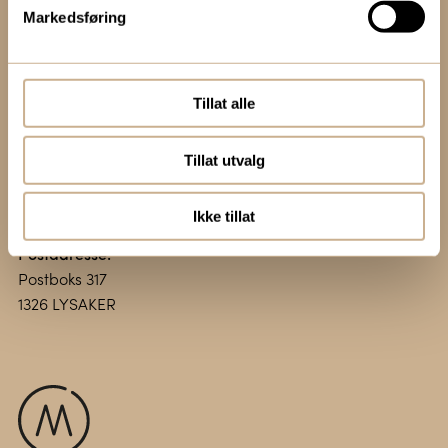
Markedsføring
Kontakt oss:
+47 67 51 86 00
ortomedic@ortomedic.no
Tillat alle
Besøksadresse:
Tillat utvalg
Vollsveien 13 E
1366 LYSAKER
Ikke tillat
Postadresse:
Postboks 317
1326 LYSAKER