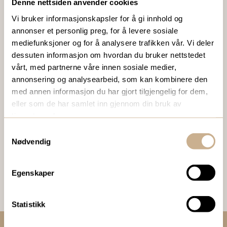
Denne nettsiden anvender cookies
Ta kontakt med en av våre medarbeidere, eller send en e-
post til
ortomedic@ortomedic.no
Vi bruker informasjonskapsler for å gi innhold og
annonser et personlig preg, for å levere sosiale
mediefunksjoner og for å analysere trafikken vår. Vi deler
Ta kontakt
dessuten informasjon om hvordan du bruker nettstedet
vårt, med partnerne våre innen sosiale medier,
annonsering og analysearbeid, som kan kombinere den
BESTILL VÅRT GRATIS KUNDEMAGASIN
med annen informasjon du har gjort tilgjengelig for dem,
eller som de har samlet inn gjennom din bruk av
To ganger i året sender vi ut vårt gratis kundemagasin
tjenestene deres.
med siste nytt innenfor ortopedi, traume, kirurgi, hospital
Samtykkevalg
og mikroskopi.
Nødvendig
Bestill Ortomedia
Egenskaper
Statistikk