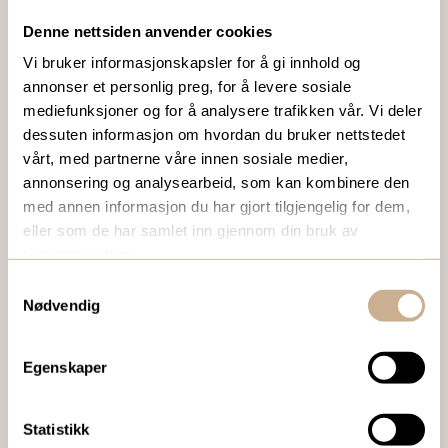
VIL DU VITE MER OM VÅRE PRODUKTER?
Denne nettsiden anvender cookies
Ta kontakt med en av våre medarbeidere, eller send en e-
Vi bruker informasjonskapsler for å gi innhold og
post til
ortomedic@ortomedic.no
annonser et personlig preg, for å levere sosiale
mediefunksjoner og for å analysere trafikken vår. Vi deler
dessuten informasjon om hvordan du bruker nettstedet
Ta kontakt
vårt, med partnerne våre innen sosiale medier,
annonsering og analysearbeid, som kan kombinere den
med annen informasjon du har gjort tilgjengelig for dem,
BESTILL VÅRT GRATIS KUNDEMAGASIN
eller som de har samlet inn gjennom din bruk av
tjenestene deres.
To ganger i året sender vi ut vårt gratis kundemagasin
Samtykkevalg
med siste nytt innenfor ortopedi, traume, kirurgi, hospital
Nødvendig
og mikroskopi.
Egenskaper
Bestill Ortomedia
Statistikk