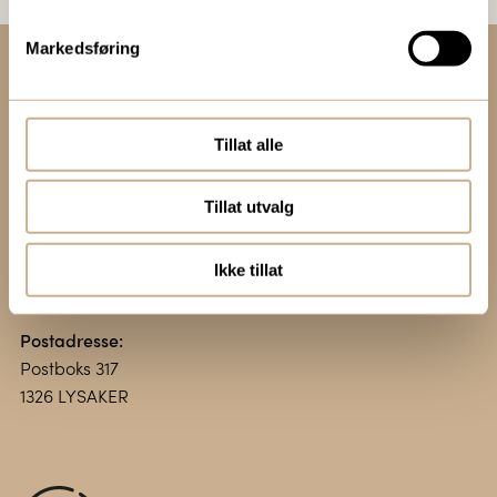
Markedsføring
Kontakt oss:
+47 67 51 86 00
Tillat alle
ortomedic@ortomedic.no
Tillat utvalg
Besøksadresse:
Vollsveien 13 E
Ikke tillat
1366 LYSAKER
Postadresse:
Postboks 317
1326 LYSAKER