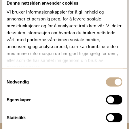
Denne nettsiden anvender cookies
Ta kontakt med en av våre medarbeidere, eller send en e-
Vi bruker informasjonskapsler for å gi innhold og
post til
ortomedic@ortomedic.no
annonser et personlig preg, for å levere sosiale
mediefunksjoner og for å analysere trafikken vår. Vi deler
Ta kontakt
dessuten informasjon om hvordan du bruker nettstedet
vårt, med partnerne våre innen sosiale medier,
annonsering og analysearbeid, som kan kombinere den
BESTILL VÅRT GRATIS KUNDEMAGASIN
med annen informasjon du har gjort tilgjengelig for dem,
eller som de har samlet inn gjennom din bruk av
To ganger i året sender vi ut vårt gratis kundemagasin
tjenestene deres.
med siste nytt innenfor ortopedi, traume, kirurgi, hospital
Samtykkevalg
og mikroskopi.
Nødvendig
Bestill Ortomedia
Egenskaper
Statistikk