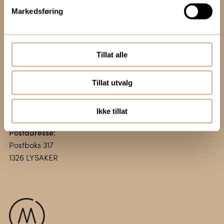
Markedsføring
Kontakt oss:
+47 67 51 86 00
ortomedic@ortomedic.no
Tillat alle
Besøksadresse:
Tillat utvalg
Vollsveien 13 E
1366 LYSAKER
Ikke tillat
Postadresse:
Postboks 317
1326 LYSAKER