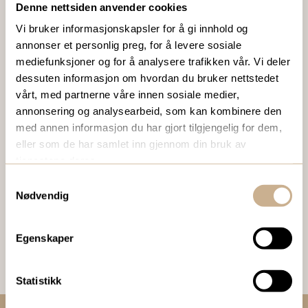
Denne nettsiden anvender cookies
Ta kontakt med en av våre medarbeidere, eller send en e-
Vi bruker informasjonskapsler for å gi innhold og
post til
ortomedic@ortomedic.no
annonser et personlig preg, for å levere sosiale
mediefunksjoner og for å analysere trafikken vår. Vi deler
Ta kontakt
dessuten informasjon om hvordan du bruker nettstedet
vårt, med partnerne våre innen sosiale medier,
annonsering og analysearbeid, som kan kombinere den
BESTILL VÅRT GRATIS KUNDEMAGASIN
med annen informasjon du har gjort tilgjengelig for dem,
eller som de har samlet inn gjennom din bruk av
To ganger i året sender vi ut vårt gratis kundemagasin
tjenestene deres.
med siste nytt innenfor ortopedi, traume, kirurgi, hospital
Samtykkevalg
og mikroskopi.
Nødvendig
Bestill Ortomedia
Egenskaper
Statistikk