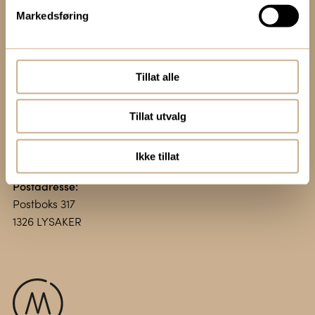
Markedsføring
Kontakt oss:
+47 67 51 86 00
ortomedic@ortomedic.no
Tillat alle
Besøksadresse:
Tillat utvalg
Vollsveien 13 E
1366 LYSAKER
Ikke tillat
Postadresse:
Postboks 317
1326 LYSAKER