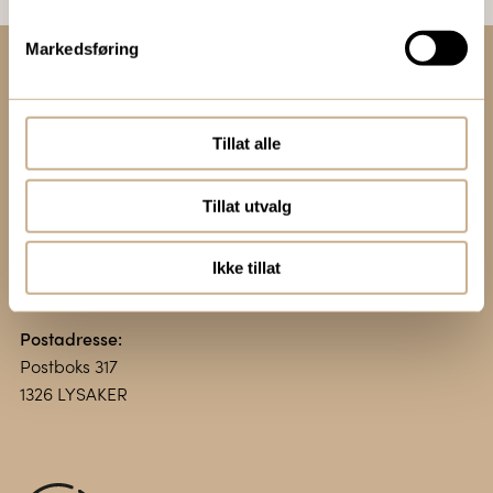
Markedsføring
Kontakt oss:
+47 67 51 86 00
Tillat alle
ortomedic@ortomedic.no
Tillat utvalg
Besøksadresse:
Vollsveien 13 E
Ikke tillat
1366 LYSAKER
Postadresse:
Postboks 317
1326 LYSAKER