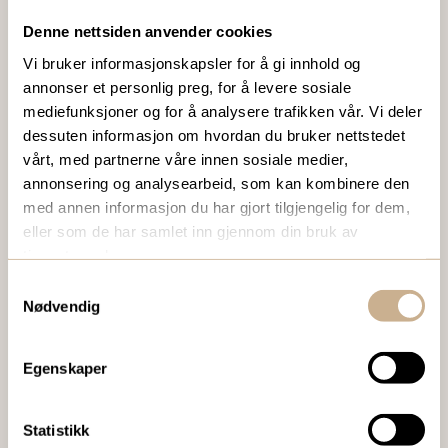
VIL DU VITE MER OM VÅRE PRODUKTER?
Denne nettsiden anvender cookies
Ta kontakt med en av våre medarbeidere, eller send en e-
Vi bruker informasjonskapsler for å gi innhold og
post til
ortomedic@ortomedic.no
annonser et personlig preg, for å levere sosiale
mediefunksjoner og for å analysere trafikken vår. Vi deler
dessuten informasjon om hvordan du bruker nettstedet
Ta kontakt
vårt, med partnerne våre innen sosiale medier,
annonsering og analysearbeid, som kan kombinere den
med annen informasjon du har gjort tilgjengelig for dem,
BESTILL VÅRT GRATIS KUNDEMAGASIN
eller som de har samlet inn gjennom din bruk av
tjenestene deres.
To ganger i året sender vi ut vårt gratis kundemagasin
Samtykkevalg
med siste nytt innenfor ortopedi, traume, kirurgi, hospital
Nødvendig
og mikroskopi.
Egenskaper
Bestill Ortomedia
Statistikk