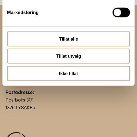
Markedsføring
Kontakt oss:
+47 67 51 86 00
Tillat alle
ortomedic@ortomedic.no
Tillat utvalg
Besøksadresse:
Vollsveien 13 E
1366 LYSAKER
Ikke tillat
Postadresse:
Postboks 317
1326 LYSAKER