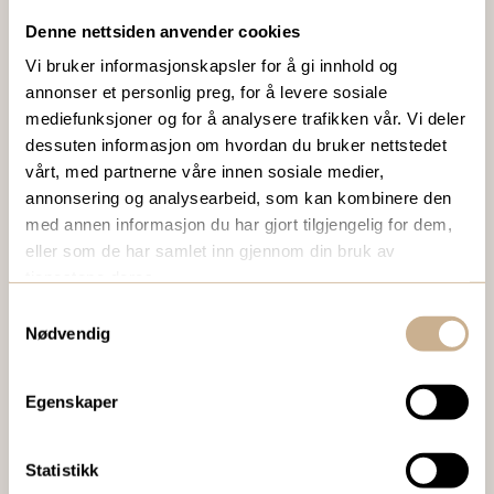
VIL DU VITE MER OM VÅRE PRODUKTER?
Denne nettsiden anvender cookies
Ta kontakt med en av våre medarbeidere, eller send en e-
Vi bruker informasjonskapsler for å gi innhold og
post til
ortomedic@ortomedic.no
annonser et personlig preg, for å levere sosiale
mediefunksjoner og for å analysere trafikken vår. Vi deler
dessuten informasjon om hvordan du bruker nettstedet
Ta kontakt
vårt, med partnerne våre innen sosiale medier,
annonsering og analysearbeid, som kan kombinere den
med annen informasjon du har gjort tilgjengelig for dem,
BESTILL VÅRT GRATIS KUNDEMAGASIN
eller som de har samlet inn gjennom din bruk av
tjenestene deres.
To ganger i året sender vi ut vårt gratis kundemagasin
med siste nytt innenfor ortopedi, traume, kirurgi, hospital
Samtykkevalg
Nødvendig
og mikroskopi.
Bestill Ortomedia
Egenskaper
Statistikk