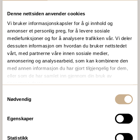
Denne nettsiden anvender cookies
VIL DU VITE MER OM VÅRE PRODUKTER?
Vi bruker informasjonskapsler for å gi innhold og
Ta kontakt med en av våre medarbeidere, eller send en e-
annonser et personlig preg, for å levere sosiale
post til
ortomedic@ortomedic.no
mediefunksjoner og for å analysere trafikken vår. Vi deler
dessuten informasjon om hvordan du bruker nettstedet
Ta kontakt
vårt, med partnerne våre innen sosiale medier,
annonsering og analysearbeid, som kan kombinere den
med annen informasjon du har gjort tilgjengelig for dem,
eller som de har samlet inn gjennom din bruk av
BESTILL VÅRT GRATIS KUNDEMAGASIN
tjenestene deres.
To ganger i året sender vi ut vårt gratis kundemagasin
Samtykkevalg
med siste nytt innenfor ortopedi, traume, kirurgi, hospital
Nødvendig
og mikroskopi.
Egenskaper
Bestill Ortomedia
Statistikk