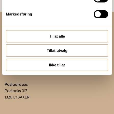
Markedsføring
Kontakt oss:
+47 67 51 86 00
Tillat alle
ortomedic@ortomedic.no
Tillat utvalg
Besøksadresse:
Vollsveien 13 E
Ikke tillat
1366 LYSAKER
Postadresse:
Postboks 317
1326 LYSAKER