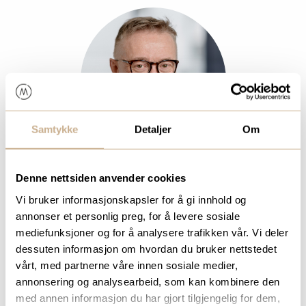
Samtykke
Detaljer
Om
Denne nettsiden anvender cookies
BJØRN FRODE RØYR
Vi bruker informasjonskapsler for å gi innhold og
Produktspesialist Ethicon & Cerenovus
annonser et personlig preg, for å levere sosiale
mediefunksjoner og for å analysere trafikken vår. Vi deler
Mob:
+47 974 21 234
dessuten informasjon om hvordan du bruker nettstedet
bjorn.frode.royr@ortomedic.no
vårt, med partnerne våre innen sosiale medier,
annonsering og analysearbeid, som kan kombinere den
med annen informasjon du har gjort tilgjengelig for dem,