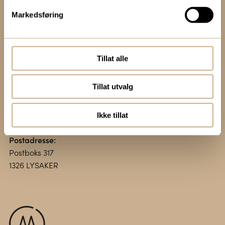
Markedsføring
Kontakt oss:
+47 67 51 86 00
ortomedic@ortomedic.no
Tillat alle
Besøksadresse:
Tillat utvalg
Vollsveien 13 E
1366 LYSAKER
Ikke tillat
Postadresse:
Postboks 317
1326 LYSAKER