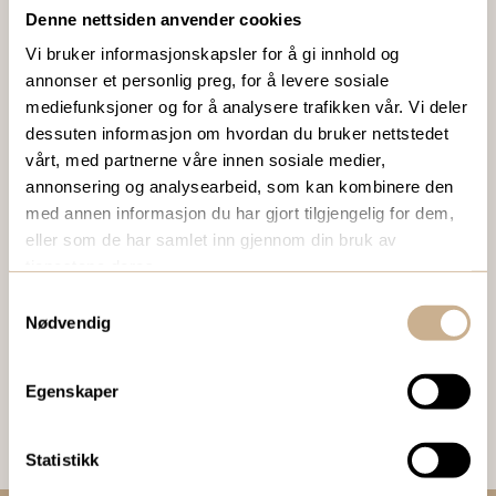
Denne nettsiden anvender cookies
Ta kontakt med en av våre medarbeidere, eller send en e-
Vi bruker informasjonskapsler for å gi innhold og
post til
ortomedic@ortomedic.no
annonser et personlig preg, for å levere sosiale
mediefunksjoner og for å analysere trafikken vår. Vi deler
Ta kontakt
dessuten informasjon om hvordan du bruker nettstedet
vårt, med partnerne våre innen sosiale medier,
annonsering og analysearbeid, som kan kombinere den
med annen informasjon du har gjort tilgjengelig for dem,
BESTILL VÅRT GRATIS KUNDEMAGASIN
eller som de har samlet inn gjennom din bruk av
To ganger i året sender vi ut vårt gratis kundemagasin
tjenestene deres.
med siste nytt innenfor ortopedi, traume, kirurgi, hospital
Samtykkevalg
og mikroskopi.
Nødvendig
Bestill Ortomedia
Egenskaper
Statistikk