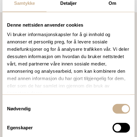
Samtykke
Detaljer
Om
Denne nettsiden anvender cookies
Vi bruker informasjonskapsler for å gi innhold og
VIL DU VITE MER OM VÅRE PRODUKTER?
annonser et personlig preg, for å levere sosiale
Ta kontakt med en av våre medarbeidere, eller send en e-
mediefunksjoner og for å analysere trafikken vår. Vi deler
post til
ortomedic@ortomedic.no
dessuten informasjon om hvordan du bruker nettstedet
vårt, med partnerne våre innen sosiale medier,
annonsering og analysearbeid, som kan kombinere den
Ta kontakt
med annen informasjon du har gjort tilgjengelig for dem,
eller som de har samlet inn gjennom din bruk av
tjenestene deres.
BESTILL VÅRT GRATIS KUNDEMAGASIN
Samtykkevalg
Nødvendig
To ganger i året sender vi ut vårt gratis kundemagasin
med siste nytt innenfor ortopedi, traume, kirurgi, hospital
og mikroskopi.
Egenskaper