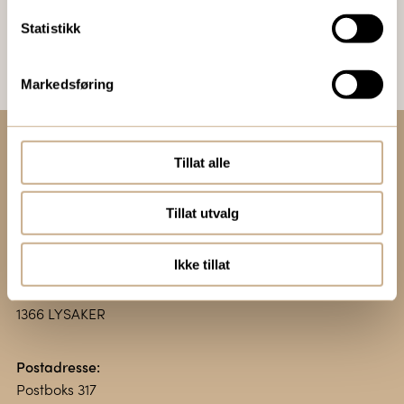
Bestill Ortomedia
Statistikk
Markedsføring
Tillat alle
Kontakt oss:
+47 67 51 86 00
Tillat utvalg
ortomedic@ortomedic.no
Ikke tillat
Besøksadresse:
Vollsveien 13 E
1366 LYSAKER
Postadresse:
Postboks 317