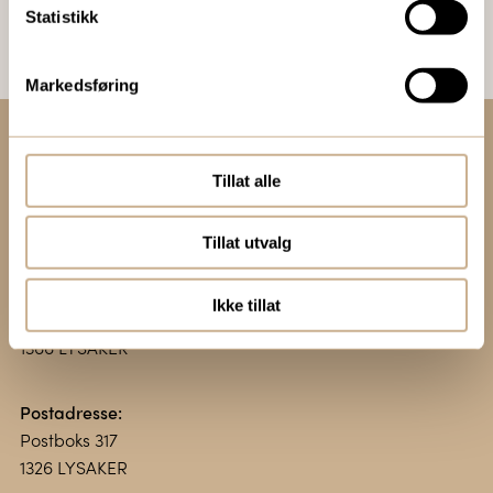
Statistikk
Markedsføring
Kontakt oss:
Tillat alle
+47 67 51 86 00
ortomedic@ortomedic.no
Tillat utvalg
Besøksadresse:
Ikke tillat
Vollsveien 13 E
1366 LYSAKER
Postadresse:
Postboks 317
1326 LYSAKER