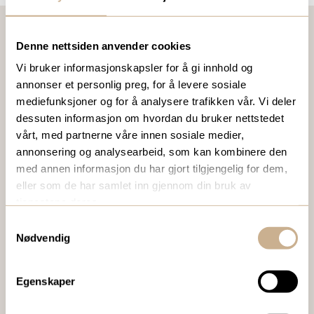
Denne nettsiden anvender cookies
VIL DU VITE MER OM VÅRE PRODUKTER?
Vi bruker informasjonskapsler for å gi innhold og
annonser et personlig preg, for å levere sosiale
Ta kontakt med en av våre medarbeidere, eller send en e-
mediefunksjoner og for å analysere trafikken vår. Vi deler
post til
ortomedic@ortomedic.no
dessuten informasjon om hvordan du bruker nettstedet
vårt, med partnerne våre innen sosiale medier,
Ta kontakt
annonsering og analysearbeid, som kan kombinere den
med annen informasjon du har gjort tilgjengelig for dem,
eller som de har samlet inn gjennom din bruk av
tjenestene deres.
BESTILL VÅRT GRATIS KUNDEMAGASIN
Samtykkevalg
To ganger i året sender vi ut vårt gratis kundemagasin
Nødvendig
med siste nytt innenfor ortopedi, traume, kirurgi, hospital
og mikroskopi.
Egenskaper
Bestill Ortomedia