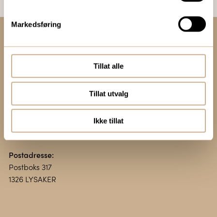
Markedsføring
Kontakt oss:
+47 67 51 86 00
Tillat alle
ortomedic@ortomedic.no
Tillat utvalg
Besøksadresse:
Vollsveien 13 E
Ikke tillat
1366 LYSAKER
Postadresse:
Postboks 317
1326 LYSAKER