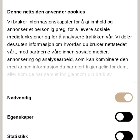
VIL DU VITE MER OM VÅRE PRODUKTER?
Denne nettsiden anvender cookies
Vi bruker informasjonskapsler for å gi innhold og
Ta kontakt med en av våre medarbeidere, eller send en e-
annonser et personlig preg, for å levere sosiale
post til
ortomedic@ortomedic.no
mediefunksjoner og for å analysere trafikken vår. Vi deler
dessuten informasjon om hvordan du bruker nettstedet
Ta kontakt
vårt, med partnerne våre innen sosiale medier,
annonsering og analysearbeid, som kan kombinere den
med annen informasjon du har gjort tilgjengelig for dem,
eller som de har samlet inn gjennom din bruk av
BESTILL VÅRT GRATIS KUNDEMAGASIN
tjenestene deres.
To ganger i året sender vi ut vårt gratis kundemagasin
Samtykkevalg
med siste nytt innenfor ortopedi, traume, kirurgi, hospital
Nødvendig
og mikroskopi.
Egenskaper
Bestill Ortomedia
Statistikk