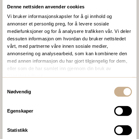
VIL DU VITE MER OM VÅRE PRODUKTER?
Denne nettsiden anvender cookies
Ta kontakt med en av våre medarbeidere, eller send en e-
Vi bruker informasjonskapsler for å gi innhold og
post til
ortomedic@ortomedic.no
annonser et personlig preg, for å levere sosiale
mediefunksjoner og for å analysere trafikken vår. Vi deler
Ta kontakt
dessuten informasjon om hvordan du bruker nettstedet
vårt, med partnerne våre innen sosiale medier,
annonsering og analysearbeid, som kan kombinere den
med annen informasjon du har gjort tilgjengelig for dem,
BESTILL VÅRT GRATIS KUNDEMAGASIN
eller som de har samlet inn gjennom din bruk av
To ganger i året sender vi ut vårt gratis kundemagasin
tjenestene deres.
med siste nytt innenfor ortopedi, traume, kirurgi, hospital
Samtykkevalg
og mikroskopi.
Nødvendig
Bestill Ortomedia
Egenskaper
Statistikk