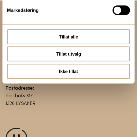
Markedsføring
Kontakt oss:
+47 67 51 86 00
ortomedic@ortomedic.no
Tillat alle
Besøksadresse:
Tillat utvalg
Vollsveien 13 E
1366 LYSAKER
Ikke tillat
Postadresse:
Postboks 317
1326 LYSAKER