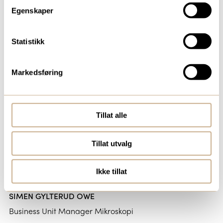
Egenskaper
Mob:
+47 402 98 961
hao.nguyen@ortomedic.no
Statistikk
Markedsføring
Tillat alle
Tillat utvalg
Ikke tillat
SIMEN GYLTERUD OWE
Business Unit Manager Mikroskopi