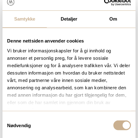
Produktspesialist Mikroskopi
Mob:
+47 966 75 911
Samtykke
Detaljer
Om
duarte.mateus@ortomedic.no
Denne nettsiden anvender cookies
Vi bruker informasjonskapsler for å gi innhold og
annonser et personlig preg, for å levere sosiale
mediefunksjoner og for å analysere trafikken vår. Vi deler
dessuten informasjon om hvordan du bruker nettstedet
vårt, med partnerne våre innen sosiale medier,
annonsering og analysearbeid, som kan kombinere den
med annen informasjon du har gjort tilgjengelig for dem,
eller som de har samlet inn gjennom din bruk av
tjenestene deres.
Samtykkevalg
Nødvendig
HAO PIERRE QUOC NGUYEN
Produktspesialist Mikroskopi