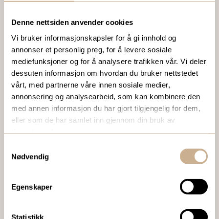
Denne nettsiden anvender cookies
VIL DU VITE MER OM VÅRE PRODUKTER?
Vi bruker informasjonskapsler for å gi innhold og
Ta kontakt med en av våre medarbeidere, eller send en e-
annonser et personlig preg, for å levere sosiale
post til
ortomedic@ortomedic.no
mediefunksjoner og for å analysere trafikken vår. Vi deler
dessuten informasjon om hvordan du bruker nettstedet
Ta kontakt
vårt, med partnerne våre innen sosiale medier,
annonsering og analysearbeid, som kan kombinere den
med annen informasjon du har gjort tilgjengelig for dem,
eller som de har samlet inn gjennom din bruk av
BESTILL VÅRT GRATIS KUNDEMAGASIN
tjenestene deres.
To ganger i året sender vi ut vårt gratis kundemagasin
Samtykkevalg
med siste nytt innenfor ortopedi, traume, kirurgi, hospital
Nødvendig
og mikroskopi.
Egenskaper
Bestill Ortomedia
Statistikk