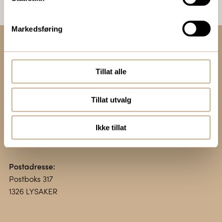
Markedsføring
Kontakt oss:
+47 67 51 86 00
Tillat alle
ortomedic@ortomedic.no
Tillat utvalg
Besøksadresse:
Vollsveien 13 E
Ikke tillat
1366 LYSAKER
Postadresse:
Postboks 317
1326 LYSAKER