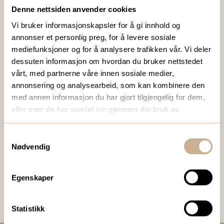
Denne nettsiden anvender cookies
Ta kontakt med en av våre medarbeidere, eller send en e-
Vi bruker informasjonskapsler for å gi innhold og
post til
ortomedic@ortomedic.no
annonser et personlig preg, for å levere sosiale
mediefunksjoner og for å analysere trafikken vår. Vi deler
Ta kontakt
dessuten informasjon om hvordan du bruker nettstedet
vårt, med partnerne våre innen sosiale medier,
annonsering og analysearbeid, som kan kombinere den
med annen informasjon du har gjort tilgjengelig for dem,
BESTILL VÅRT GRATIS KUNDEMAGASIN
eller som de har samlet inn gjennom din bruk av
To ganger i året sender vi ut vårt gratis kundemagasin
tjenestene deres.
med siste nytt innenfor ortopedi, traume, kirurgi, hospital
Samtykkevalg
og mikroskopi.
Nødvendig
Bestill Ortomedia
Egenskaper
Statistikk