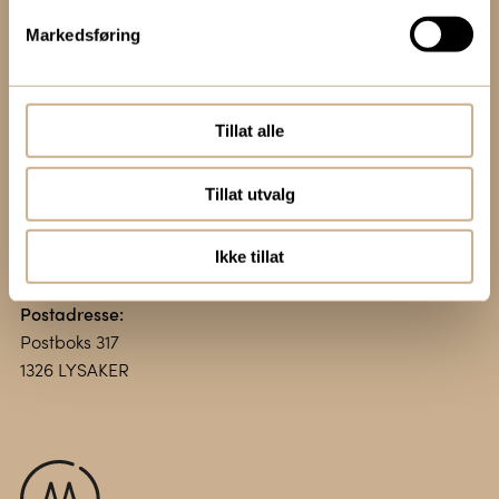
Markedsføring
Kontakt oss:
+47 67 51 86 00
ortomedic@ortomedic.no
Tillat alle
Besøksadresse:
Tillat utvalg
Vollsveien 13 E
1366 LYSAKER
Ikke tillat
Postadresse:
Postboks 317
1326 LYSAKER