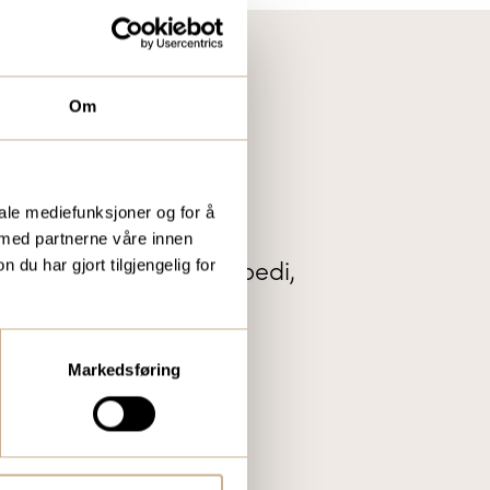
Om
IS KUNDEMAGASIN
iale mediefunksjoner og for å
r vi ut vårt gratis
 med partnerne våre innen
te nytt innenfor ortopedi,
u har gjort tilgjengelig for
tal og mikroskopi.
Markedsføring