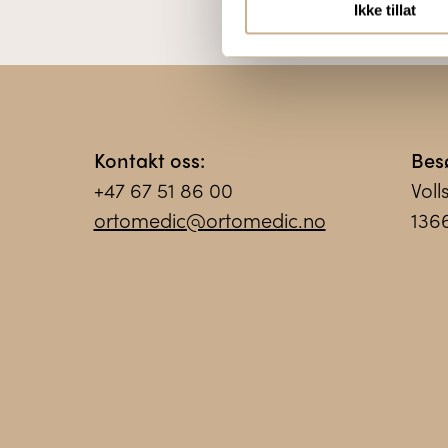
Ikke tillat
Kontakt oss:
Bes
+47 67 51 86 00
Voll
ortomedic@ortomedic.no
136