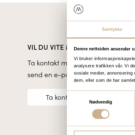
Samtykke
VIL DU VITE MER OM VÅRE PROD
Denne nettsiden anvender c
Vi bruker informasjonskapsler
Ta kontakt med en av våre medarb
analysere trafikken vår. Vi 
send en e-post til
ortomedic@orto
sosiale medier, annonsering 
dem, eller som de har samlet
Samtykkevalg
Ta kontakt
Nødvendig