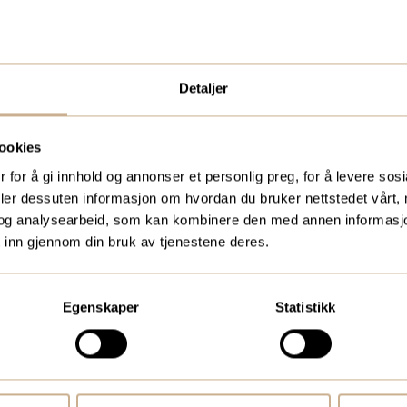
Detaljer
UKTER?
BESTILL VÅRT GRAT
ookies
 for å gi innhold og annonser et personlig preg, for å levere sos
eidere, eller
To ganger i året sende
deler dessuten informasjon om hvordan du bruker nettstedet vårt,
medic.no
kundemagasin med sis
og analysearbeid, som kan kombinere den med annen informasjon d
 inn gjennom din bruk av tjenestene deres.
traume, kirurgi, hospi
Egenskaper
Statistikk
Bestill Ortomedia