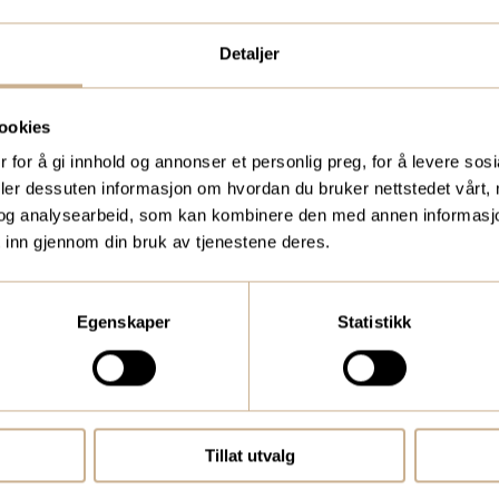
4 21 234
Detaljer
.royr@ortomedic.no
ookies
 for å gi innhold og annonser et personlig preg, for å levere sos
deler dessuten informasjon om hvordan du bruker nettstedet vårt,
og analysearbeid, som kan kombinere den med annen informasjon d
EVIG
 inn gjennom din bruk av tjenestene deres.
alist Ethicon
9 71 735
Egenskaper
Statistikk
vig@ortomedic.no
Tillat utvalg