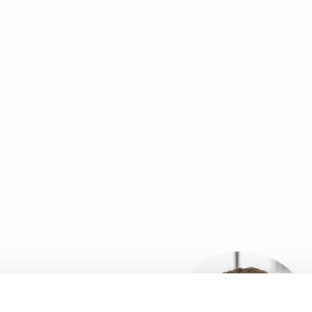
DE RØYR
alist Ethicon & Cerenovus