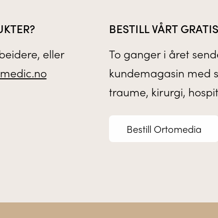
UKTER?
BESTILL VÅRT GRAT
eidere, eller
To ganger i året sende
medic.no
kundemagasin med sis
traume, kirurgi, hospi
Bestill Ortomedia