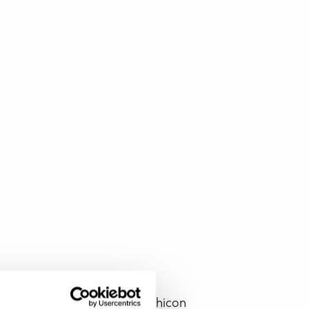
JONAS STRØMBERG
Produktsjef Stapling Ethicon