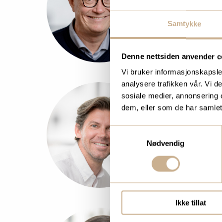
Mob:
+47 97
Samtykke
bjorn.frode
Denne nettsiden anvender c
Vi bruker informasjonskapsler
analysere trafikken vår. Vi 
sosiale medier, annonsering 
MAGNUS BR
dem, eller som de har samlet
Produktspesi
Samtykkevalg
Mob:
+47 95
Nødvendig
magnus.bre
Ikke tillat