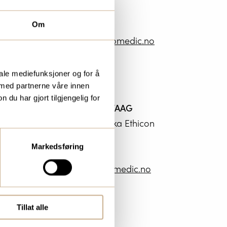
Mob:
+47 911 98 722
Om
jonas.stromberg@ortomedic.no
iale mediefunksjoner og for å
 med partnerne våre innen
u har gjort tilgjengelig for
PETTER BJERKE FÆREVAAG
Produktsjef Hemostatika Ethicon
Mob:
+47 922 44 809
Markedsføring
petter.farevaag@ortomedic.no
Tillat alle