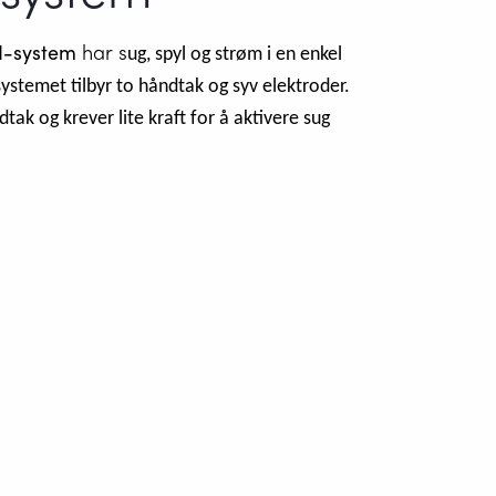
II-system
har s
ug, spyl og strøm i en enkel
stemet tilbyr to håndtak og syv elektroder.
ak og krever lite kraft for å aktivere sug