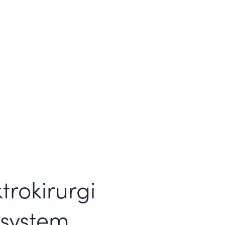
rokirurgi
system