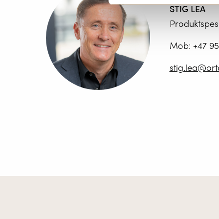
STIG LEA
Produktspesi
Mob:
+47 95
stig.lea@or