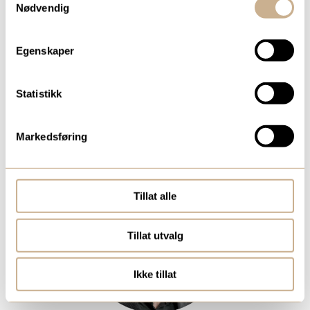
Nødvendig
HAO PIERRE QUOC NGUYEN
Egenskaper
Produktspesialist Mikroskopi
Statistikk
Mob:
+47 402 98 961
hao.nguyen@ortomedic.no
Markedsføring
Tillat alle
Tillat utvalg
Ikke tillat