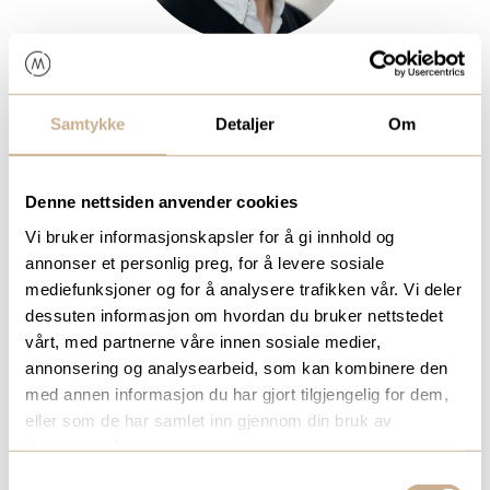
DUARTE MATEUS
Produktspesialist Mikroskopi
Samtykke
Detaljer
Om
Mob:
+47 966 75 911
Denne nettsiden anvender cookies
duarte.mateus@ortomedic.no
Vi bruker informasjonskapsler for å gi innhold og
annonser et personlig preg, for å levere sosiale
mediefunksjoner og for å analysere trafikken vår. Vi deler
dessuten informasjon om hvordan du bruker nettstedet
vårt, med partnerne våre innen sosiale medier,
annonsering og analysearbeid, som kan kombinere den
med annen informasjon du har gjort tilgjengelig for dem,
eller som de har samlet inn gjennom din bruk av
tjenestene deres.
Samtykkevalg