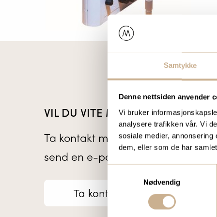
Samtykke
Denne nettsiden anvender c
VIL DU VITE MER OM VÅRE PROD
Vi bruker informasjonskapsler
analysere trafikken vår. Vi 
Ta kontakt med en av våre medarb
sosiale medier, annonsering 
dem, eller som de har samlet
send en e-post til
ortomedic@orto
Samtykkevalg
Nødvendig
Ta kontakt