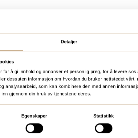
Detaljer
ookies
UKTER?
BESTILL VÅRT GRAT
 for å gi innhold og annonser et personlig preg, for å levere sos
deler dessuten informasjon om hvordan du bruker nettstedet vårt,
eidere, eller
To ganger i året sende
og analysearbeid, som kan kombinere den med annen informasjon d
 inn gjennom din bruk av tjenestene deres.
medic.no
kundemagasin med sis
traume, kirurgi, hospi
Egenskaper
Statistikk
Bestill Ortomedia