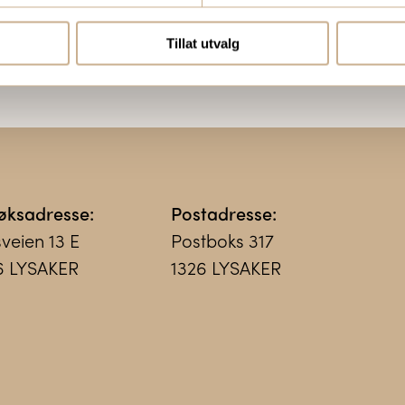
Tillat utvalg
øksadresse:
Postadresse:
sveien 13 E
Postboks 317
6 LYSAKER
1326 LYSAKER