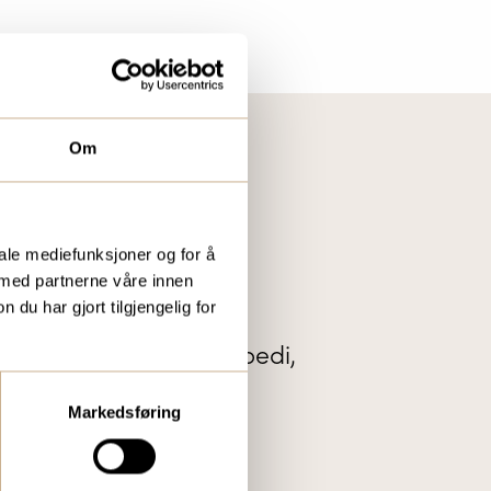
Om
IS KUNDEMAGASIN
iale mediefunksjoner og for å
 med partnerne våre innen
r vi ut vårt gratis
u har gjort tilgjengelig for
te nytt innenfor ortopedi,
tal og mikroskopi.
Markedsføring