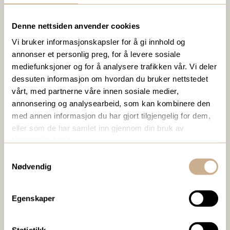
Denne nettsiden anvender cookies
VIL DU VITE MER OM VÅRE PRODUKTER?
Vi bruker informasjonskapsler for å gi innhold og
Ta kontakt med en av våre medarbeidere, eller send en e-
annonser et personlig preg, for å levere sosiale
post til
ortomedic@ortomedic.no
mediefunksjoner og for å analysere trafikken vår. Vi deler
dessuten informasjon om hvordan du bruker nettstedet
vårt, med partnerne våre innen sosiale medier,
Ta kontakt
annonsering og analysearbeid, som kan kombinere den
med annen informasjon du har gjort tilgjengelig for dem,
eller som de har samlet inn gjennom din bruk av
BESTILL VÅRT GRATIS KUNDEMAGASIN
tjenestene deres.
To ganger i året sender vi ut vårt gratis kundemagasin
Samtykkevalg
Nødvendig
med siste nytt innenfor ortopedi, traume, kirurgi, hospital
og mikroskopi.
Egenskaper
Bestill Ortomedia