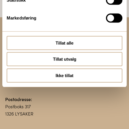
Statistikk
Markedsføring
Kontakt oss:
Tillat alle
+47 67 51 86 00
ortomedic@ortomedic.no
Tillat utvalg
Besøksadresse:
Vollsveien 13 E
Ikke tillat
1366 LYSAKER
Postadresse:
Postboks 317
1326 LYSAKER