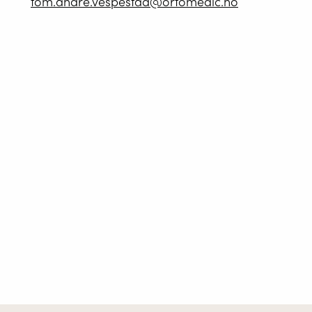
tom.andre.vespestad@ortomedic.no