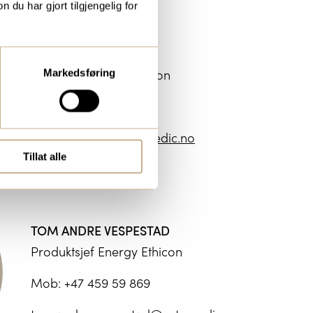
u har gjort tilgjengelig for
SIRI EIA MYHRE
Produktspesialist Ethicon
Markedsføring
Mob:
+47 976 39 582
siri.eia.myhre@ortomedic.no
Tillat alle
TOM ANDRE VESPESTAD
Produktsjef Energy Ethicon
Mob:
+47 459 59 869