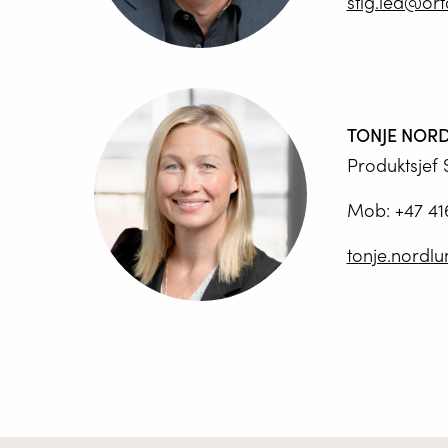
stig.lea@or
TONJE NOR
Produktsjef 
Mob:
+47 41
tonje.nordl