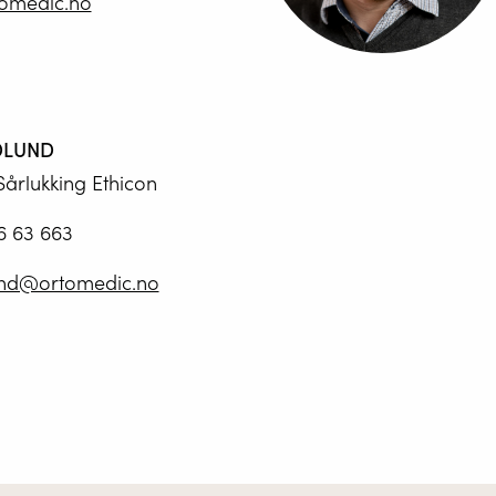
tomedic.no
DLUND
Sårlukking Ethicon
6 63 663
und@ortomedic.no