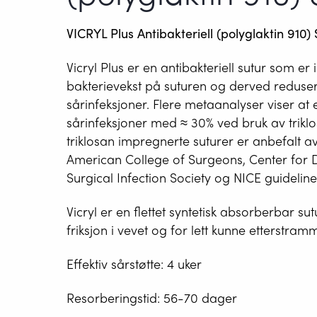
VICRYL Plus Antibakteriell (polyglaktin 910) 
Vicryl Plus er en antibakteriell sutur som e
bakterievekst på suturen og derved reduser
sårinfeksjoner. Flere metaanalyser viser at
sårinfeksjoner med ≈ 30% ved bruk av triklo
triklosan impregnerte suturer er anbefalt a
American College of Surgeons, Center for 
Surgical Infection Society og NICE guideline
Vicryl er en flettet syntetisk absorberbar s
friksjon i vevet og for lett kunne etterstramm
Effektiv sårstøtte: 4 uker
Resorberingstid: 56-70 dager