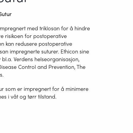
Sutur
r impregnert med triklosan for å hindre
e risikoen for postoperative
 en kan redusere postoperative
san impregnerte suturer. Ethicon sine
v bl.a. Verdens helseorganisasjon,
Disease Control and Prevention, The
s.
utur som er impregnert for å minimere
es i våt og tørr tilstand.