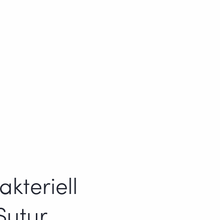
kteriell
Sutur