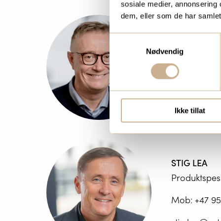
sosiale medier, annonsering 
dem, eller som de har samlet
BJØRN FRO
Samtykkevalg
Produktspesi
Nødvendig
Mob:
+47 97
bjorn.frode
Ikke tillat
STIG LEA
Produktspesi
Mob:
+47 95