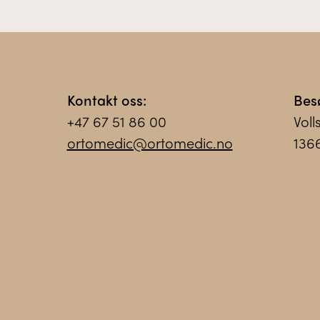
Kontakt oss:
Bes
+47 67 51 86 00
Voll
ortomedic@ortomedic.no
136