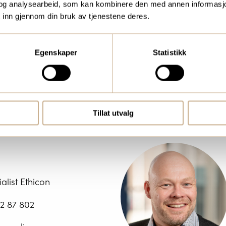
og analysearbeid, som kan kombinere den med annen informasjon d
 inn gjennom din bruk av tjenestene deres.
DE RØYR
alist Ethicon & Cerenovus
Egenskaper
Statistikk
4 21 234
.royr@ortomedic.no
Tillat utvalg
alist Ethicon
2 87 802