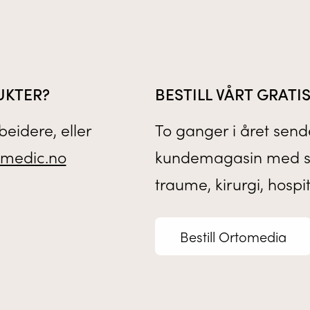
UKTER?
BESTILL VÅRT GRAT
eidere, eller
To ganger i året sende
medic.no
kundemagasin med sis
traume, kirurgi, hospi
Bestill Ortomedia