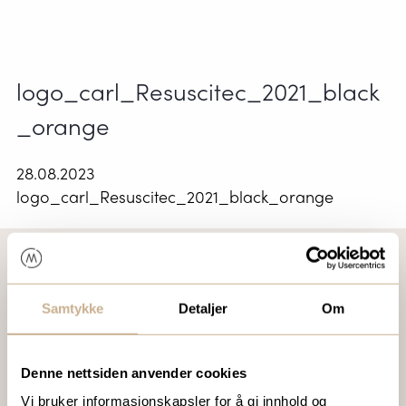
logo_carl_Resuscitec_2021_black
_orange
28.08.2023
logo_carl_Resuscitec_2021_black_orange
VIL DU VITE MER OM VÅRE PRODUKTER?
Samtykke
Detaljer
Om
Ta kontakt med en av våre medarbeidere, eller send en e-
post til
ortomedic@ortomedic.no
Denne nettsiden anvender cookies
Vi bruker informasjonskapsler for å gi innhold og