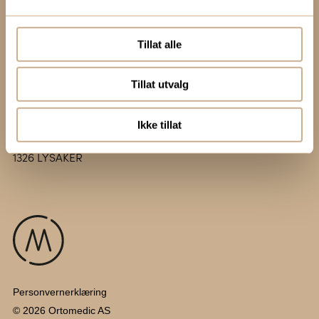
ortomedic@ortomedic.no
Besøksadresse:
Tillat alle
Vollsveien 13 E
1366 LYSAKER
Tillat utvalg
Postadresse:
Ikke tillat
Postboks 317
1326 LYSAKER
Personvernerklæring
© 2026 Ortomedic AS