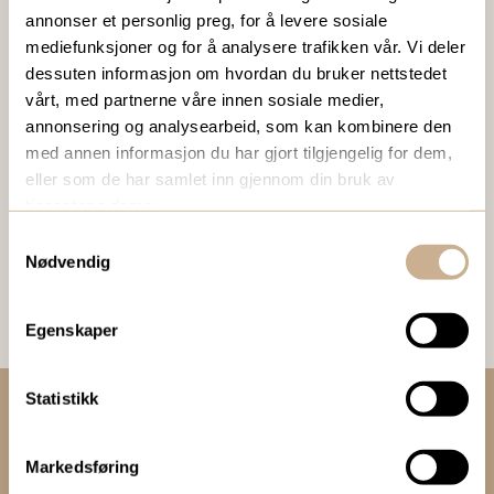
Ta kontakt
annonser et personlig preg, for å levere sosiale
mediefunksjoner og for å analysere trafikken vår. Vi deler
dessuten informasjon om hvordan du bruker nettstedet
BESTILL VÅRT GRATIS KUNDEMAGASIN
vårt, med partnerne våre innen sosiale medier,
annonsering og analysearbeid, som kan kombinere den
To ganger i året sender vi ut vårt gratis kundemagasin
med annen informasjon du har gjort tilgjengelig for dem,
med siste nytt innenfor ortopedi, traume, kirurgi, hospital
eller som de har samlet inn gjennom din bruk av
og mikroskopi.
tjenestene deres.
Samtykkevalg
Bestill Ortomedia
Nødvendig
Egenskaper
Statistikk
Kontakt oss:
Markedsføring
+47 67 51 86 00