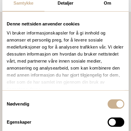
Samtykke
Detaljer
Om
Denne nettsiden anvender cookies
Vi bruker informasjonskapsler for å gi innhold og
VIL DU VITE MER OM VÅRE PRODUKTER?
annonser et personlig preg, for å levere sosiale
Ta kontakt med en av våre medarbeidere, eller send en e-
mediefunksjoner og for å analysere trafikken vår. Vi deler
post til
ortomedic@ortomedic.no
dessuten informasjon om hvordan du bruker nettstedet
vårt, med partnerne våre innen sosiale medier,
annonsering og analysearbeid, som kan kombinere den
Ta kontakt
med annen informasjon du har gjort tilgjengelig for dem,
eller som de har samlet inn gjennom din bruk av
tjenestene deres.
BESTILL VÅRT GRATIS KUNDEMAGASIN
Samtykkevalg
Nødvendig
To ganger i året sender vi ut vårt gratis kundemagasin
med siste nytt innenfor ortopedi, traume, kirurgi, hospital
og mikroskopi.
Egenskaper