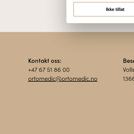
Ikke tillat
Kontakt oss:
Bes
+47 67 51 86 00
Voll
ortomedic@ortomedic.no
136