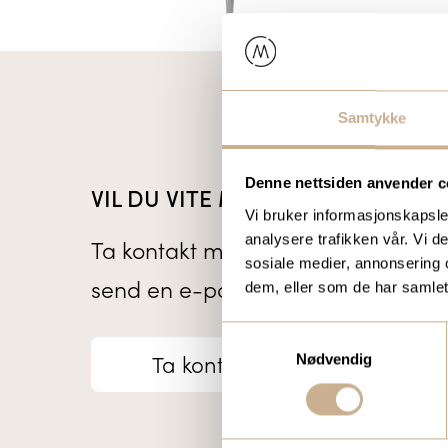
Samtykke
Denne nettsiden anvender c
VIL DU VITE MER OM VÅRE PROD
Vi bruker informasjonskapsler
analysere trafikken vår. Vi 
Ta kontakt med en av våre medarb
sosiale medier, annonsering 
send en e-post til
ortomedic@orto
dem, eller som de har samlet
Samtykkevalg
Ta kontakt
Nødvendig