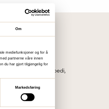
Om
IS KUNDEMAGASIN
iale mediefunksjoner og for å
 med partnerne våre innen
r vi ut vårt gratis
u har gjort tilgjengelig for
te nytt innenfor ortopedi,
tal og mikroskopi.
Markedsføring