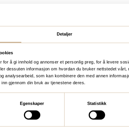
Detaljer
ookies
UKTER?
BESTILL VÅRT GRAT
 for å gi innhold og annonser et personlig preg, for å levere sos
deler dessuten informasjon om hvordan du bruker nettstedet vårt,
eidere, eller
To ganger i året sende
og analysearbeid, som kan kombinere den med annen informasjon d
medic.no
kundemagasin med sis
 inn gjennom din bruk av tjenestene deres.
traume, kirurgi, hospi
Egenskaper
Statistikk
Bestill Ortomedia