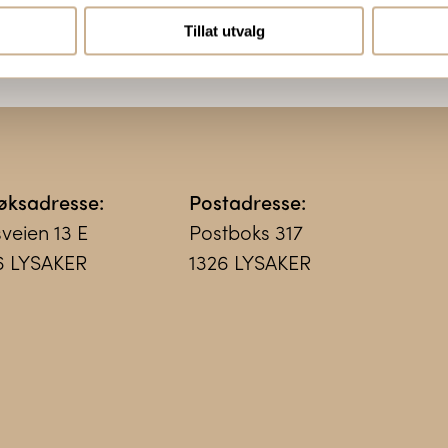
Tillat utvalg
øksadresse:
Postadresse:
sveien 13 E
Postboks 317
6 LYSAKER
1326 LYSAKER