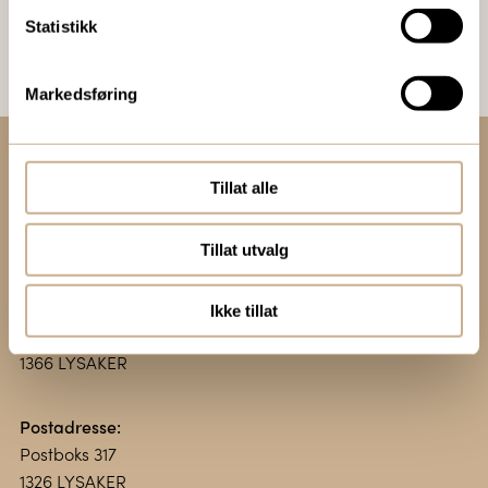
Bestill Ortomedia
Statistikk
Markedsføring
Tillat alle
Kontakt oss:
+47 67 51 86 00
ortomedic@ortomedic.no
Tillat utvalg
Besøksadresse:
Ikke tillat
Vollsveien 13 E
1366 LYSAKER
Postadresse:
Postboks 317
1326 LYSAKER