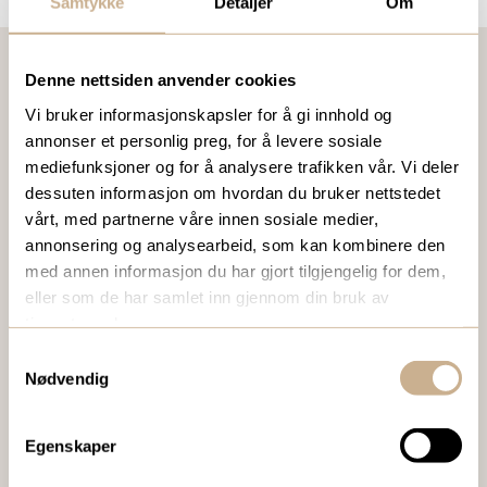
Samtykke
Detaljer
Om
Denne nettsiden anvender cookies
Vi bruker informasjonskapsler for å gi innhold og
VIL DU VITE MER OM VÅRE PRODUKTER?
annonser et personlig preg, for å levere sosiale
Ta kontakt med en av våre medarbeidere, eller send en e-
mediefunksjoner og for å analysere trafikken vår. Vi deler
post til
ortomedic@ortomedic.no
dessuten informasjon om hvordan du bruker nettstedet
vårt, med partnerne våre innen sosiale medier,
annonsering og analysearbeid, som kan kombinere den
Ta kontakt
med annen informasjon du har gjort tilgjengelig for dem,
eller som de har samlet inn gjennom din bruk av
tjenestene deres.
BESTILL VÅRT GRATIS KUNDEMAGASIN
Samtykkevalg
To ganger i året sender vi ut vårt gratis kundemagasin
Nødvendig
med siste nytt innenfor ortopedi, traume, kirurgi, hospital
og mikroskopi.
Egenskaper