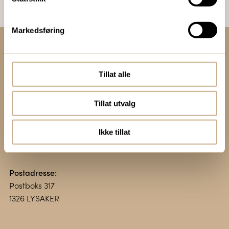
Markedsføring
Kontakt oss:
+47 67 51 86 00
Tillat alle
ortomedic@ortomedic.no
Tillat utvalg
Besøksadresse:
Vollsveien 13 E
Ikke tillat
1366 LYSAKER
Postadresse:
Postboks 317
1326 LYSAKER