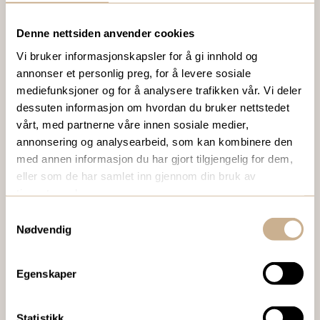
Denne nettsiden anvender cookies
VIL DU VITE MER OM VÅRE PRODUKTER?
Vi bruker informasjonskapsler for å gi innhold og
Ta kontakt med en av våre medarbeidere, eller send en e-
annonser et personlig preg, for å levere sosiale
post til
ortomedic@ortomedic.no
mediefunksjoner og for å analysere trafikken vår. Vi deler
dessuten informasjon om hvordan du bruker nettstedet
Ta kontakt
vårt, med partnerne våre innen sosiale medier,
annonsering og analysearbeid, som kan kombinere den
med annen informasjon du har gjort tilgjengelig for dem,
eller som de har samlet inn gjennom din bruk av
BESTILL VÅRT GRATIS KUNDEMAGASIN
tjenestene deres.
To ganger i året sender vi ut vårt gratis kundemagasin
Samtykkevalg
med siste nytt innenfor ortopedi, traume, kirurgi, hospital
Nødvendig
og mikroskopi.
Egenskaper
Bestill Ortomedia
Statistikk