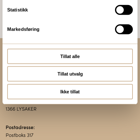
Bestill Ortomedia
Statistikk
Markedsføring
Tillat alle
Kontakt oss:
+47 67 51 86 00
Tillat utvalg
ortomedic@ortomedic.no
Ikke tillat
Besøksadresse:
Vollsveien 13 E
1366 LYSAKER
Postadresse:
Postboks 317