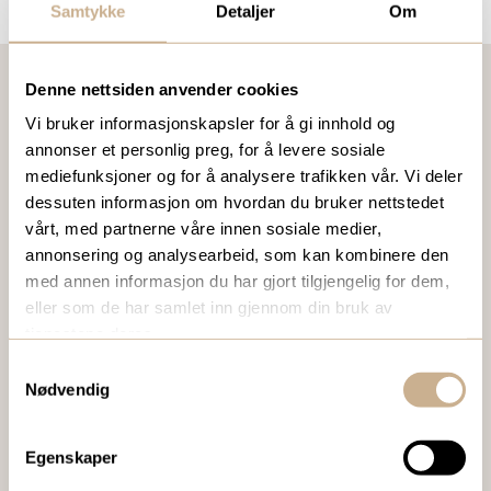
Samtykke
Detaljer
Om
Denne nettsiden anvender cookies
Vi bruker informasjonskapsler for å gi innhold og
VIL DU VITE MER OM VÅRE PRODUKTER?
annonser et personlig preg, for å levere sosiale
Ta kontakt med en av våre medarbeidere, eller send en e-
mediefunksjoner og for å analysere trafikken vår. Vi deler
post til
ortomedic@ortomedic.no
dessuten informasjon om hvordan du bruker nettstedet
vårt, med partnerne våre innen sosiale medier,
annonsering og analysearbeid, som kan kombinere den
Ta kontakt
med annen informasjon du har gjort tilgjengelig for dem,
eller som de har samlet inn gjennom din bruk av
tjenestene deres.
BESTILL VÅRT GRATIS KUNDEMAGASIN
Samtykkevalg
Nødvendig
To ganger i året sender vi ut vårt gratis kundemagasin
med siste nytt innenfor ortopedi, traume, kirurgi, hospital
og mikroskopi.
Egenskaper