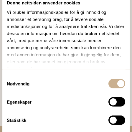
Denne nettsiden anvender cookies
Ta kontakt med en av våre medarbeidere, eller send en e-
post til
ortomedic@ortomedic.no
Vi bruker informasjonskapsler for å gi innhold og
annonser et personlig preg, for å levere sosiale
mediefunksjoner og for å analysere trafikken vår. Vi deler
Ta kontakt
dessuten informasjon om hvordan du bruker nettstedet
vårt, med partnerne våre innen sosiale medier,
annonsering og analysearbeid, som kan kombinere den
BESTILL VÅRT GRATIS KUNDEMAGASIN
med annen informasjon du har gjort tilgjengelig for dem,
eller som de har samlet inn gjennom din bruk av
To ganger i året sender vi ut vårt gratis kundemagasin
tjenestene deres.
med siste nytt innenfor ortopedi, traume, kirurgi, hospital
Samtykkevalg
og mikroskopi.
Nødvendig
Bestill Ortomedia
Egenskaper
Statistikk