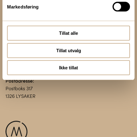
Markedsføring
Kontakt oss:
+47 67 51 86 00
ortomedic@ortomedic.no
Tillat alle
Besøksadresse:
Tillat utvalg
Vollsveien 13 E
1366 LYSAKER
Ikke tillat
Postadresse:
Postboks 317
1326 LYSAKER