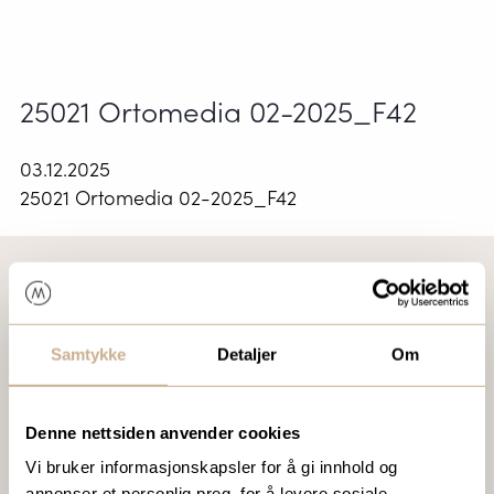
25021 Ortomedia 02-2025_F42
03.12.2025
25021 Ortomedia 02-2025_F42
VIL DU VITE MER OM VÅRE PRODUKTER?
Samtykke
Detaljer
Om
Ta kontakt med en av våre medarbeidere, eller send en e-
post til
ortomedic@ortomedic.no
Denne nettsiden anvender cookies
Ta kontakt
Vi bruker informasjonskapsler for å gi innhold og
annonser et personlig preg, for å levere sosiale