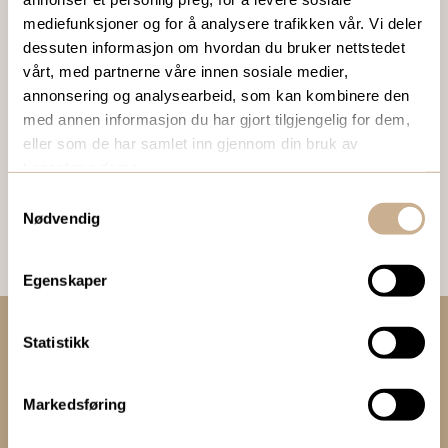
mediefunksjoner og for å analysere trafikken vår. Vi deler
dessuten informasjon om hvordan du bruker nettstedet
BESTILL VÅRT GRATIS KUNDEMAGASIN
vårt, med partnerne våre innen sosiale medier,
To ganger i året sender vi ut vårt gratis kundemagasin
annonsering og analysearbeid, som kan kombinere den
med siste nytt innenfor ortopedi, traume, kirurgi, hospital
med annen informasjon du har gjort tilgjengelig for dem,
og mikroskopi.
eller som de har samlet inn gjennom din bruk av
tjenestene deres.
Bestill Ortomedia
Samtykkevalg
Nødvendig
Egenskaper
Statistikk
Kontakt oss:
+47 67 51 86 00
Markedsføring
ortomedic@ortomedic.no