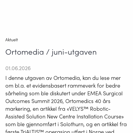
Aktuelt
Ortomedia / juni-utgaven
01.06.2026
I denne utgaven av Ortomedia, kan du lese mer
om bl.a. et evidensbasert rammeverk for bedre
sårheling som ble diskutert under EMEA Surgical
Outcomes Summit 2026, Ortomedics 40 års
markering, en artikkel fra «VELYS™ Robotic-
Assisted Solution New Centre Installation Course»
som ble gjennomført i Solothurn, og en artikkel fra
første TriALTIS™ operasjon utført i Norge ved