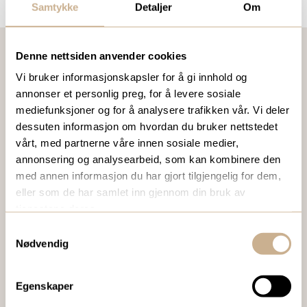
Samtykke
Detaljer
Om
Denne nettsiden anvender cookies
Vi bruker informasjonskapsler for å gi innhold og
VIL DU VITE MER OM VÅRE PRODUKTER?
annonser et personlig preg, for å levere sosiale
Ta kontakt med en av våre medarbeidere, eller send en e-
mediefunksjoner og for å analysere trafikken vår. Vi deler
post til
ortomedic@ortomedic.no
dessuten informasjon om hvordan du bruker nettstedet
vårt, med partnerne våre innen sosiale medier,
annonsering og analysearbeid, som kan kombinere den
Ta kontakt
med annen informasjon du har gjort tilgjengelig for dem,
eller som de har samlet inn gjennom din bruk av
tjenestene deres.
BESTILL VÅRT GRATIS KUNDEMAGASIN
Samtykkevalg
Nødvendig
To ganger i året sender vi ut vårt gratis kundemagasin
med siste nytt innenfor ortopedi, traume, kirurgi, hospital
og mikroskopi.
Egenskaper