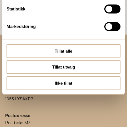
Bestill Ortomedia
Statistikk
Markedsføring
Tillat alle
Kontakt oss:
+47 67 51 86 00
Tillat utvalg
ortomedic@ortomedic.no
Ikke tillat
Besøksadresse:
Vollsveien 13 E
1366 LYSAKER
Postadresse:
Postboks 317