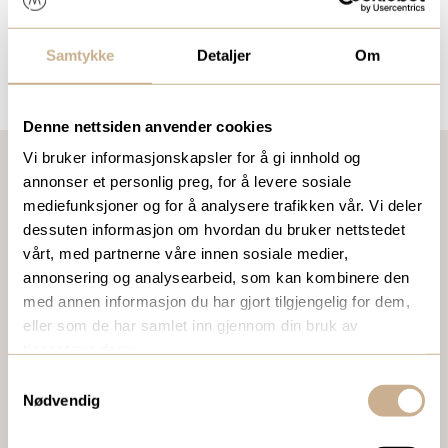
Samtykke
Detaljer
Om
Denne nettsiden anvender cookies
Vi bruker informasjonskapsler for å gi innhold og
annonser et personlig preg, for å levere sosiale
mediefunksjoner og for å analysere trafikken vår. Vi deler
VIL DU VITE MER OM VÅRE PRODUKTER?
dessuten informasjon om hvordan du bruker nettstedet
Ta kontakt med en av våre medarbeidere, eller send en e-
vårt, med partnerne våre innen sosiale medier,
post til
ortomedic@ortomedic.no
annonsering og analysearbeid, som kan kombinere den
med annen informasjon du har gjort tilgjengelig for dem,
eller som de har samlet inn gjennom din bruk av
Ta kontakt
tjenestene deres.
Samtykkevalg
Nødvendig
BESTILL VÅRT GRATIS KUNDEMAGASIN