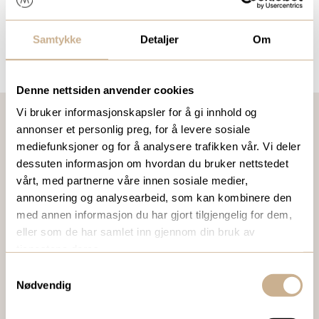
Samtykke
Detaljer
Om
Denne nettsiden anvender cookies
Vi bruker informasjonskapsler for å gi innhold og
annonser et personlig preg, for å levere sosiale
mediefunksjoner og for å analysere trafikken vår. Vi deler
VIL DU VITE MER OM VÅRE PRODUKTER?
dessuten informasjon om hvordan du bruker nettstedet
Ta kontakt med en av våre medarbeidere, eller send en e-
vårt, med partnerne våre innen sosiale medier,
post til
ortomedic@ortomedic.no
annonsering og analysearbeid, som kan kombinere den
med annen informasjon du har gjort tilgjengelig for dem,
eller som de har samlet inn gjennom din bruk av
Ta kontakt
tjenestene deres.
Samtykkevalg
Nødvendig
BESTILL VÅRT GRATIS KUNDEMAGASIN