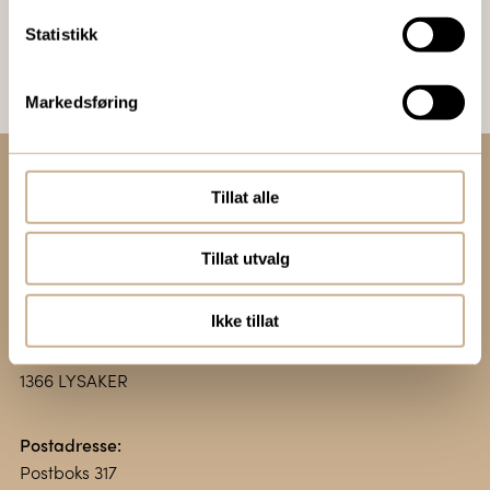
Bestill Ortomedia
Statistikk
Markedsføring
Tillat alle
Kontakt oss:
+47 67 51 86 00
Tillat utvalg
ortomedic@ortomedic.no
Ikke tillat
Besøksadresse:
Vollsveien 13 E
1366 LYSAKER
Postadresse:
Postboks 317