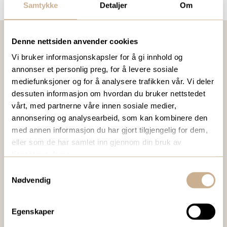
Samtykke
Detaljer
Om
Denne nettsiden anvender cookies
Vi bruker informasjonskapsler for å gi innhold og
VIL DU VITE MER OM VÅRE PRODUKTER?
annonser et personlig preg, for å levere sosiale
Ta kontakt med en av våre medarbeidere, eller send en e-
mediefunksjoner og for å analysere trafikken vår. Vi deler
post til
ortomedic@ortomedic.no
dessuten informasjon om hvordan du bruker nettstedet
vårt, med partnerne våre innen sosiale medier,
annonsering og analysearbeid, som kan kombinere den
Ta kontakt
med annen informasjon du har gjort tilgjengelig for dem,
eller som de har samlet inn gjennom din bruk av
tjenestene deres.
BESTILL VÅRT GRATIS KUNDEMAGASIN
Samtykkevalg
Nødvendig
To ganger i året sender vi ut vårt gratis kundemagasin
med siste nytt innenfor ortopedi, traume, kirurgi, hospital
og mikroskopi.
Egenskaper